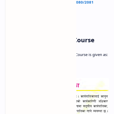
Check:
SEE Class 10 Model Question 2080/2081
Sanghiya KaryaPalika Course
Class 10 Social Studies Unit 5 Chapter 2 Course is given as: