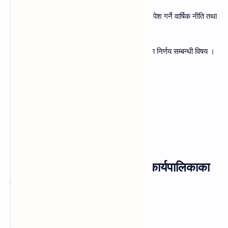
(ज) नेपाल सरकारले व्यवस्थापिका-संसद समक्ष पेश गर्ने वार्षिक नीति तथा
कार्यक्रम,
(झ) राष्ट्रिय सुरक्षा परिषद्‌को सिफारिसमा भएका निर्णय सम्बन्धी विषय ।
४. सङ्घीय कार्यपालिका र प्रदेश कार्यपालिकाका
भिन्नता लेख्नुहोस् ।
उत्तर :