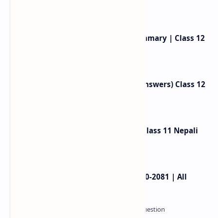
Birahini Damayanti Exercise, Summary | Class 12
Nepali Unit 2 |
Neighbours Exercise (Question Answers) Class 12
English
Gauko Maya Exercise Summary: Class 11 Nepali
Chapter 2
NEB Class 11 Model Question 2080-2081 | All
Subjects