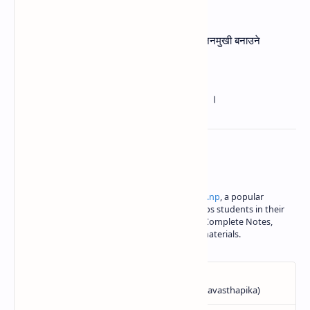
(घ) जनसहभागितामा अभिवृद्धि गर्ने
(ङ) सार्वजनिक सेवा प्रवाहलाई छिटोछरितो र जनमुखी बनाउने
(च) राष्ट्रसेवक कर्मचारीको सेवासुविधा वृद्धि गर्ने
(छ) भ्रष्टाचारमा शून्यसहनशीलताको नीति लिने ।
About the author
Iswori Rimal is the author of
iswori.com.np
, a popular
education platform in Nepal. Iswori helps students in their
SEE, Class 11 and Class 12 studies with Complete Notes,
important questions and other study materials.