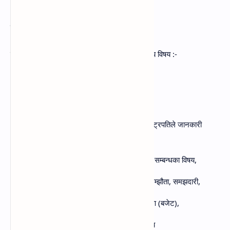
उत्तर :
प्रधानमन्त्रीले राष्ट्रपतिलाई जानकारी गराउनुपर्ने मुख्य विषय :-
(क) मन्त्रिपरिषद्का निर्णय,
(ख) सङ्घीय संसदमा पेश गरिने विधेयक,
(ग) खण्ड (क) र (ख) मा उल्लिखित विषयमा राष्ट्रपतिले जानकारी
मागेको अन्य आवश्यक विवरण
(घ) नेपालको समसामयिक परिस्थिति र वैदेशिक सम्बन्धका विषय,
(ङ) विदेशी राज्य वा सरकारसँग भएका सन्धि, सम्झौता, समझदारी,
(च) नेपाल सरकारको आय-व्ययको वार्षिक विवरण (बजेट),
(छ) मुलुकको शान्ति सुरक्षा सम्बन्धी प्रमुख विषय