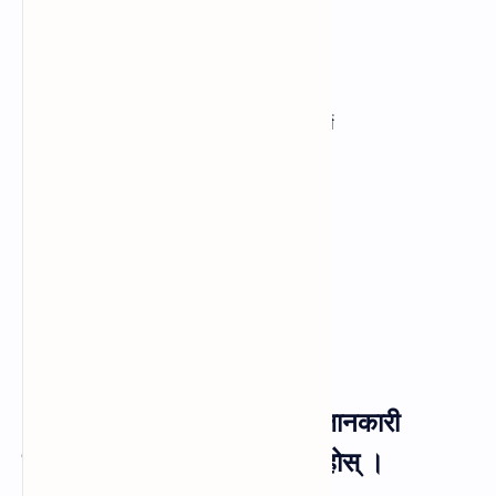
(ख) शान्ति, सुव्यवस्था र स्थायित्व कायम गर्ने
(ग) राज्यसम्बन्धी नीति तयार पार्ने
(घ) प्रशासन सञ्चालन, नियन्त्रण निर्देशन गर्ने
(ङ) सुशासन कायम गर्ने ।
३. प्रधानमन्त्रीले राष्ट्रपतिलाई जानकारी
गराउनुपर्ने मुख्य विषय उल्लेख गर्नुहोस् ।