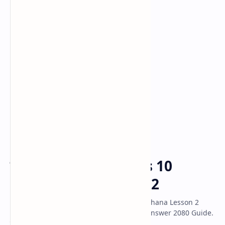
Class 10 Model
Classs 11 Model
Classs 12 Model
Class 10 Social
Home
सङ्घीय कार्यपालिका: Class 10
Social Unit 5 Lesson 2
Class 10 Social Studies Unit 5 Nagrik Chethana Lesson 2
Sanghiya KaryaPalika Exercise Question Answer 2080 Guide.
सङ्घीय कार्यपालिका