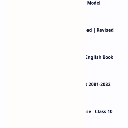
Class 12 Computer Syllabus, Grid, Model
Questions 2081-2082
Class 12 English Book PDF Download | Revised
Book 2080
Ek Chihaan Summary - In Nepali, English Book
Review
Class 12 Account Model Questions 2081-2082
(Solution)
Nepali Hamro Shram ra Sip Exercise - Class 10
Nepali Unit 8