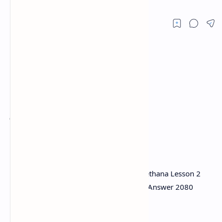
पाठ २ सङ्घीय कार्यपालिका
Class 10 Social Studies Unit 5 Nagrik Chethana Lesson 2
Sanghiya KaryaPalika Exercise Question Answer 2080
Guide.