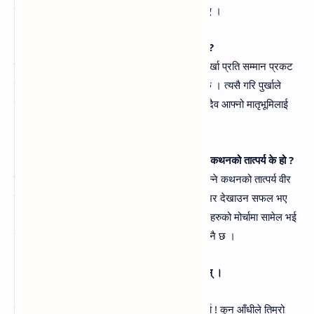
कि नेपाली वीर पुर्खाहरु निडर, बहादुर एवम्‌ देशप्रेमि थिए ।
(ख) हामीले हाम्रा पुर्खाको गौरव कसरी जोगाउन सक्छौँ ?
उत्तर-
हामीले हाम्रा पुर्खाको गौरव जोगाउन हाम्रा वीर पुर्खा प्रति सम्मान प्रकट
गर्दै वीर गाथाहरु आउदो पुस्ताहरुमा हस्तान्तरण गर्नु पर्दछ । त्यसै गरि पुर्खाले
देशप्रति देखाएको देशप्रेम हामीले कहिले पनि नभुलि सदैव आफ्नो मातृभूमिलाई
आफ्नो प्राणभन्दा प्यारो ठान्नु पर्दछ ।
(ग) "सागर तरी संसारभरि वीर गोर्खा रगत बग्यो ।' यस कथनको तात्पर्य के हो ?
उत्तर-
'सागर तरी संसारभरि वीर गोर्खा रगत बग्यो ।” भन्ने कथनको तात्पर्य वीर
पुर्खाहरुले आफ्नो साहस नेपालभित्रमात्र नदेखाई विश्वभर देखाउन सफल भए
भन्ने रहेको छ । विश्वयुद्धहदा वीर नेपालीहरु विभिन्न देशहरुको मोर्चामा सामेल भई
वीरचक्रहरु प्राप्त गरेको कुरा सबै नेपालीहरुलाई प्रष्ट नै छ ।
५. दिइएको कवितांश पढी सोधिएका प्रश्नहरूको दिनुहोस्‌ ।
कुन पहाडले कुन खोलाले तिम्रो गति छेकेथ्यो र वीर पुर्खा ! कुन आँधीले तिम्रो