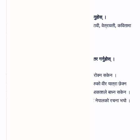
उत्तर-तेस्रो पङ्क्तिमा सबैभन्दा कम पद रहेका छन्‌ ।
(ङ) कवितामा प्रयोग भएका नदी र स्थानको सूची बनाउनुहोस्‌ ।
उत्तर- कवितामा प्रयोग भएका नदीहरुको सूचि- टिस्टा, रावी, वेत्रावती, कवितामा
प्रयोग भएका स्थानको सूची-काँगडा, डिगर्चा
२. 'वीर पुर्खा" पहिलो श्लोक पढी त्यसलाई गद्चमा रूपान्तर गर्नुहोस्‌ ।
उत्तर-
वीर पुर्खाको साहसलाई विश्वका कुनै पनि शक्तिले रोक्न सकेन ।
उनीहरुको आइपर्ने कुनै खोला, पहाड एवम्‌ आधीले उनीहरुको वीर यात्रा छेक्न
रोक्न सकेन । वीर पुर्खाको वेग गरुङझै थियो जुन कुनै आकाशले बाध्न सकेन ।
वीर पुर्खाको पौरखले तराई, पहाड र हिमाललाई एक बनाई नेपालको रचना भयो ।
३. कविता पढी विषयको क्रम मिलाएर लेख्नुहोस्‌ ?
(क) वीर पुर्खाहरूको रगत नेपालीको नसा नसामा छ ।