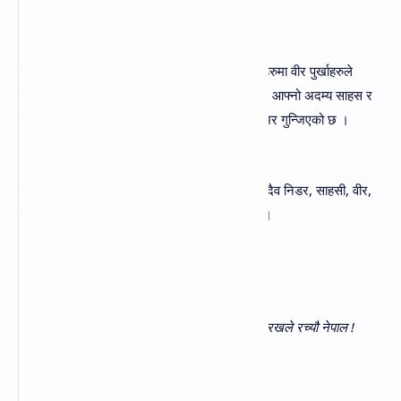
(क) नेपालीहरूको वीरता कसरी गुन्जिएको छ ?
उत्तर- अंग्रेजसगैको नालापानीको युद्धदेखि विभिन्न युद्धहरुमा वीर पुर्खाहरुले
प्रतिकुल परिस्थिति आउदा पनि कति पनि विचलित नभई आफ्नो अदम्य साहस र
वीरता प्रदर्शन गर जुन आज नेपालमा मात्र नभई विश्वभर गुन्जिएको छ ।
(ख) चन्द्रसूर्य ध्वजामा कस्तो गौरव अङ्कित छ ?
उत्तर- नेपालको भण्डामा रहेको चन्द्रसूर्यले नेपालीहरु सदैव निडर, साहसी, वीर,
शान्तीप्रेमी एवम्‌ अखण्डता प्रेमि रहेको अङ्कित गर्दछ ।
७. दिइएको कवितांशको व्याख्या गर्नुहोस्‌
'गरुङको झैँ वेग तिम्रो कुन आकाशले बाँध सक्यो पौरखले रच्यौ नेपाल !
पहाड तराई जुट्न सक्यो ।