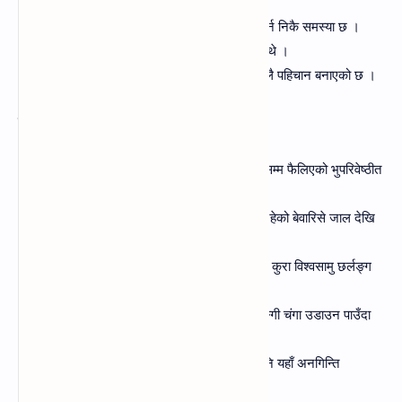
५. नभ-
नभको सुन्दर दृश्य हेर्न म कौर्शीमा गए ।
६. समुद्र-
नेपालमा समुद्र नभएकाले व्यापार गर्न निकै समस्या छ ।
७. पाषाण-
पाषाण युगमा मानिसहरु जंगलमा बस्दथे ।
८. झण्डा-
नेपालको राष्ट्रिय झन्डाले विश्वमा बेग्लै पहिचान बनाएको छ ।
लामो वाक्यमा प्रयोग नमुना २:
१. पर्वत:
नेपाल विशाल पर्वतदेखि समथर तराई सम्म फैलिएको भुपरिवेष्ठीत
राज्य हो ।
२. तीर:
माछा मार्न जाने क्रममा नदीको तिरमा रहेको बेवारिसे जाल देखि
माझी दाई अचम्ममा परे ।
३. बहादुर:
नेपाली सैनिकहरू निकै बहादुर रहेको कुरा विश्वसामु छर्लङ्ग
रहेको छ ।
४. नभ:
चाडपर्वका बेला नीलो नभमा रङ्गी बिरङ्गी चंगा उडाउन पाउँदा
मलाई आनन्द लाग्छ ।
५. समुद्र:
समुद्रबाट नेपाल निकै टाढा रहेतापनि यहाँ अनगिन्ति
खोलानाला रहेको पाइन्छ ।