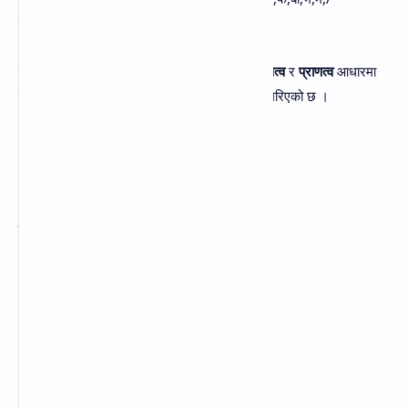
य,र,ल,व,स,ह,) २९ ओटा कथ्य व्यन्जन वर्णहरु हुन् ।
कथ्य व्यन्जन वर्णहरुलाई उच्चारण
स्थान
,
प्रयत्न
,
घोषत्व
र
प्राणत्व
आधारमा
वर्गीकरण गर्न सकिन्छ । जसलाई निम्नानुसार प्रस्तुत गरिएको छ ।
उच्चारण स्थानका आधारमा
१. कण्ठ्य ( क,ख,ग,घ,ङ) -५
२. वर्त्स्य (च,छ,ज,झ,/ट,ठ,ड,ढ,/न,र,ल,स,) -१२
३. दन्त्य( त,थ,द,ध,) -४
४. ओष्ठ्य (प,फ,ब,भ,म,व,) -६
५. अतिकण्ठ्य (ह) -१
६. तालव्य (य) -१