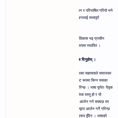
५. मध्यकालमा युरोपमा इतिहासलाई धर्मसँग गाँसेर अध्ययन र परिभाषित गरियो भने
सोरौँ सत्रौँ शताब्दीमा युरोपको पुनर्जागरणले इतिहास लेखनलाई तथ्यपूर्ण
बनाएको।
६. आधुनिक युगमा इतिहास लेखनको वैज्ञानिक पद्धतिको विकास भइ प्राचीन
इतिहासको खोजी गरि इतिहासलाई एउटा छुट्टै विधाका रूपमा स्थापित ।
१०. दिइएको अनुच्छेद पढी सोधिएका प्रश्नहरूको जवाफ दिनुहोस्‌ ।
भाषा यादच्छिक वाक्प्रतीकहरूको त्यस्तो व्यवस्था हो, जसका सहायताले समाजका
व्यक्तिहरू आफ्नो विचार विनिमय गर्दछन्‌ । भाषालाई स्पष्ट रूपमा चिन्न यसका
प्रकृति र विशेषताहरूको उल्लेख गर्नु अझ सान्दर्भिक ठहरिन्छ । भाषा पूर्णतः पैतृक
सम्पत्ति नभई मानिसको आर्जित सम्पत्ति हो । भाषा सामाजिक वस्तु हो र यो
एकप्रकारको परम्परा पनि हो । कुनै पनि व्यक्ति भाषाको आर्जन गर्न सक्दछ तर
पूर्णरूपले उत्पादन गर्न सक्दैन । वास्तवमा भाषा अनुकरण्द्वारा आर्जन गर्ने गरिन्छ
। भाषा परिवर्तनशील हुने भएकाले यसको कुनै अन्तिम स्वरूप हुँदैन । भाषाको