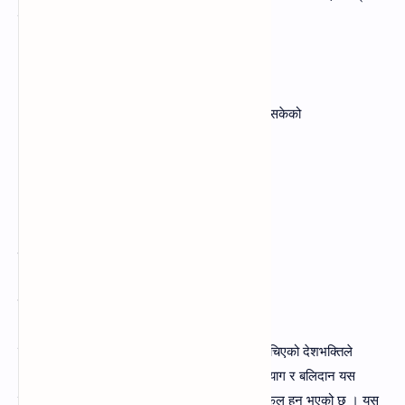
गङ्गासम्म गुन्जिएको
(ङ) उत्तरमा तिब्बतसम्म पौरखी पाइला पुगेका
(च) मित्रताले मात्र पुर्खाहरूको विजय यात्रालाई रोक्न सकेको
(छ) पुर्खाहरूको बहादुरी संसारभर फैलिएको
(ज) हाम्रो नसामा आज पनि पुखकि रगत बगेको
उत्तर-
वीर पुर्खा
वीर पुर्खा कविता राष्ट्रपरेमि कवि वासुदेव त्रिपाठीद्धारा रचिएको देशभक्तिले
ओतपोत कविता हो । हाम्रा वीर एवम्‌ अमर पुर्खाहरुको त्याग र बलिदान यस
कवितामा कविले सरल र सहज तरिकाले प्रस्तुत गर्न सफल हुनु भएको छ । यस