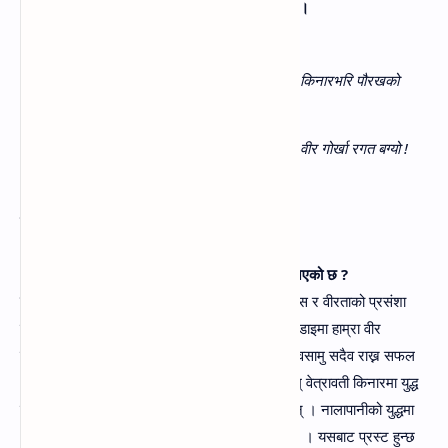
४. दिइएको कवितांश पढ्नुहोस्‌ र संक्षिप्त उत्तर लेख्नुहोस्‌ ।
डिगर्चामा डोब तिम्रो चिसो हिउँभित्र होला वेत्रावती किनारभरि पौरखको
चिनो होला वीर पुर्खा !
तिमीलाई मितेरीले मात्रै बाँध्यो सागर तरी संसारभरि वीर गोर्खा रगत बग्यो !
प्रश्नहरू:
(क) माथिको कवितांशमा हाम्रा पुर्खाहरूका बारेमा के भनिएको छ ?
उत्तर-
माथिको कवितांशमा हाम्रा पुर्खाहरूका अदम्प साहस र वीरताको प्रसंशा
गाइएको छ । अंग्रेजमगको लडाइदेखि तिब्बतसम्मको लडाइमा हाम्रा वीर
पुर्खाहरुले सधै वीरता प्राप्त गरि नेपालीहरुको पौरख विश्वसामु सदैव राख्न सफल
भएका छन्‌ । चिसो हिउद नभनी तिब्बतको डिगर्चामा एवम्‌ वेत्रावती किनारमा युद्ध
लडि सदैव नेपालको क्षेत्र विस्तारमा अगाडी उभिएका छन्‌ । नालापानीको युद्धमा
अंग्रेजहरु डराई वीर पुर्खासँग मितेरी साइनो गासेका थिए । यसबाट प्रस्ट हुन्छ