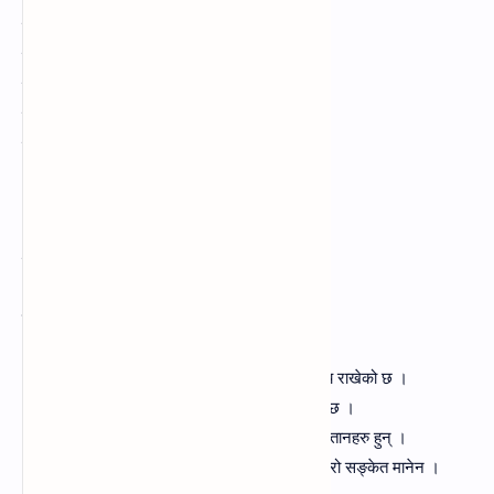
क) गिद्दको प्रजातिको ठूलो पक्षी बिशेष: गरुड
ख) प्रवाह: वेग
ग) डाम: डोब
घ) गौंडा: नाका
ङ) पुरुषार्थ: पौरख
३. तल दिइएका शब्दलाई वाक्यमा प्रयोग गर्नुहोस्‌
पर्वत, तीर, बहादुर, सङ्केत, नभ, समुद्र, पाषाण, झन्डा
छोटो वाक्यमा प्रयोग नमुना १:
१. पर्वत-
नेपालका पर्वतहरुले नेपालको मान उच्च राखेको छ ।
२. तीर-
माझी माछा मार्न नदीको तीरमा जाने गर्दछ ।
३. बहादुर-
नेपालीहरु वीर बहादुर गोर्खालीका सन्तानहरु हुन्‌ ।
४. सङ्केत -
रामले सपनामा कालो सर्प देख्नु राम्रो सङ्केत मानेन ।