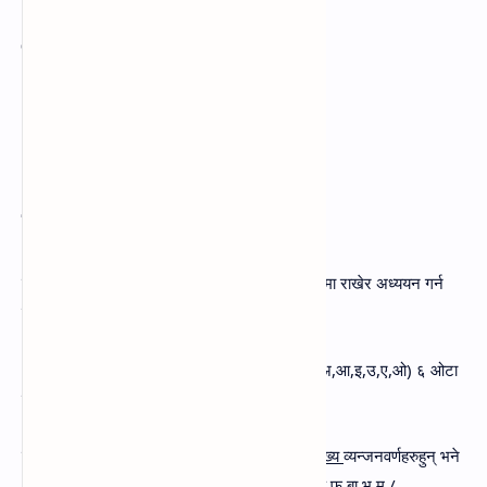
व्याकरण खण्ड
नेपाली व्यञ्जनको वर्गीकरण
नेपाली भाषाका वर्णहरुलाई कथ्य र लेख्य गरी दुई किसिममा राखेर अध्ययन गर्न
सकिन्छ ।
अ देखि अ: सम्मका १३ओटा लेख्यस्वर वर्णहरु हुन्भने (अ,आ,इ,उ,ए,ओ) ६ ओटा
कथ्य स्वर वर्णहरु हुन् ।
व्यन्जन वर्ण अन्तर्गतका क देखि ज्ञ सम्मका ३६ ओटा लेख्य
व्यन्जनवर्णहरुहुन् भने
(क,ख,ग,घ,ङ,/च,छ,ज,झ,/ट,ठ,ड,ढ,/त,थ,द, ध,न,/प,फ,बा,भ,म,/