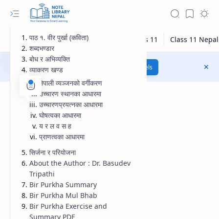
पाठ १. वीर पुर्खा (कविता)
शब्दभण्डार
बोध र अभिव्यक्ति
Class 12 Model Questions
Models
व्याकरण खण्ड
नेपाली व्यञ्जनको वर्गीकरण
उच्चारण स्थानका आधारमा
उच्चारणप्रयत्नका आधारमा
घोषत्वका आधारमा
य र ल व स ह
प्राणत्वका आधारमा
सिर्जना र परियोजना
About the Author : Dr. Basudev
Tripathi
Bir Purkha Summary
Bir Purkha Mul Bhab
Bir Purkha Exercise and
Summary PDF