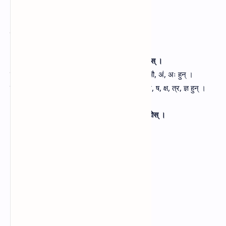
(ख,छ ठ,थ,फ/घ,झ,ढ,ध,भ/स,ह) - १२
प्रश्नहरू:
१. कथ्य नेपालीमा नभएका वर्णहरू कुन कुन हुन्‌, लेख्नुहोस्‌ ।
उत्तर-
कथ्य नेपालीमा नभएका स्वर वर्णहरू ई, क्र, ऐ, औ, अं, अः हुन्‌ ।
उत्तर-
कथ्य नेपालीमा नभएका व्यञ्जन वर्णहरू ज, ण, श, ष, क्ष, त्र, ज्ञ हुन्‌ ।
२. दिइएका लेख्य वर्णहरूको उच्चारण कस्तो हुन्छ, लेख्नुहोस्‌ ।
वर्ण
उच्चारण
वर्ण
उच्चारण
ई
इ
अ:
अ