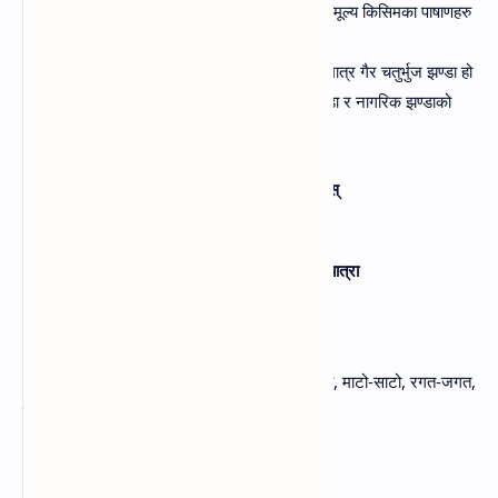
६. पाषाण:
नेपालमा पाइने खनिज पदार्थहरुमा बहुमूल्य किसिमका पाषाणहरु
पनि रहेका छन् ।
७. झण्डा:
नेपालको राष्ट्रिय झण्डा विश्वको एकमात्र गैर चतुर्भुज झण्डा हो
जसले सार्वभौमसत्ता सम्पन्न राष्ट्रको राज्य झण्डा र नागरिक झण्डाको
रुपमा काम गर्दछ ।
४. दिइएका शब्दसँग मिल्ने अनुप्रासयुक्त शब्द खोज्नुहोस्‌
आँधी, वेग, खोला, तराई, धारा, माटो, रगत, गौरव, यात्रा
आँधी-बाँधी, वेग-डेग, खोला-चोला, तराई-पराई, धारा-पारा, माटो-साटो, रगत-जगत,
गौरव-कौरव, यात्रा-जात्रा