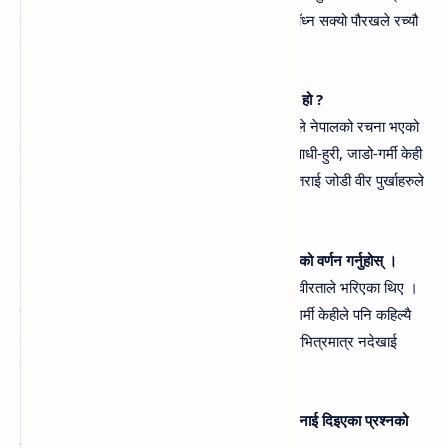
यात्रा रोकेथ्यो र गरुडको झैँ वेग तिम्रो कुन आकाशले बाँध्न सक्यो पौरखले रच्यौ
नेपाल ! पहाड तराई जुट्न सक्यो ।
(क) नेपालीहरूको कस्तो पौरखले नेपालको रचना भएको हो ?
उत्तर- नेपालीहरुको अदम्प साहस, देशभक्ति एवम्‌ वीरताले नेपालको रचना भएको
हो । युद्धको क्रममा आइपर्ने खोला-नाला, पहाङ-पर्वत, आधी-हुरी, जाडो-गर्मी केही
नभनि निरन्तर गरुडको वेगमा लडेर हिमाल, पहाड एवम्‌ तराई जोडी वीर पुर्खाहरुले
नेपालको रचना गरे ।
(ख) कवितांशका आधारमा हाम्रा वीर पुर्खाको गौरव गाथाको वर्णन गर्नुहोस्‌ ।
उत्तर- हाम्रा वीर पुर्खाहरु अदम्य साहस, देशभक्ति एवम्‌ वीरताले भरिएका थिए ।
उनीहरुलाई खोला-नाला, पहाङ-पर्वत, आधी-हुरी, जाडो-गर्मी केहीले पनि कहिल्यै
छेक्न-रोक्न सकेन । वीर पुर्खाहरुले आफ्नो साहस नेपालभित्रमात्र नदेखाई
विश्वभर देखाउन सफल भए
६. 'वीर पुर्खा" कविताको चौथो श्लोकलाई मुख्य आधार बनाई दिइएका प्रश्नको
उत्तर दिनुहोस्‌ ।