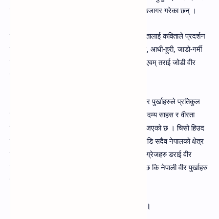
कवितामा नेपाली वीर पुर्खाहरुको अदम्य वीरगाधा कविले उजागर गरेका छन्‌ ।
नेपाली वीर पुर्खाहरुको अदम्य साहस, देशभक्ति एवम्‌ वीरतालाई कविताले प्रदर्शन
गर्दछ । युद्धको क्रममा आइपर्ने खोला-नाला, पहाङ-पर्वत, आधी-हुरी, जाडो-गर्मी
केही नभनि निरन्तर 'गरुडको वेगमा लडेर हिमाल, पहाड एवम्‌ तराई जोडी वीर
पुर्खाहरुले सुन्दर नेपालको रचना गरे ।
अंग्रेजसगँको नालापानीको युद्धदेखि विभिन्न युद्धहरुमा वीर पुर्खाहरुले प्रतिकुल
परिस्थिति आउदा पनि कति पनि विचलित नभई आफ्नो अदम्य साहस र वीरता
प्रदर्शन गरे जुन आज नेपालमा मात्र नभई विश्वभर गुन्जिएको छ । चिसो हिउद
नभनी तिब्बतको डिगर्चामा एवम्‌ वेत्रावती किनारमा युद्ध लडि सदैव नेपालको क्षेत्र
विस्तारमा अगाडी उभिएका छन्‌ । नालापानीको युद्धमा अंग्रेजहरु डराई वीर
पुर्खासँग मितेरी साइनो गासेका थिए । यसबाट प्रस्ट हुन्छ कि नेपाली वीर पुर्खाहरु
निडर, बहादुर एवम्‌ देशप्रेमि थिए ।
९. दिइएको अनुच्छेद पढी मुख्य मुख्य बुँदाहरू टिप्रुहोस्‌ ।