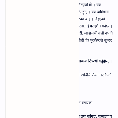
उत्तर-
दिइएको कवितांश कक्षा १ को नेपाली किताबबाट लिइएको हो । यस
देशभक्तिले ओतपोत भएको कविताका कवि वासुदेव त्रिपाठी हुन्‌ । यस कवितामा
नेपाली वीर पुर्खाहरुको अदम्य वीरगाधा कविले उजागर गरेका छन्‌ । दिइएको
कवितांशले नेपालीहरुको अदम्य साहस, देशभक्ति एवम्‌ वीरतालाई प्रदर्शन गर्दछ ।
युद्धको क्रममा आइपर्ने खोला-नाला, पहाङ-पर्वत, आधी-हुरी, जाडो-गर्मी केही नभनि
निरन्तर गरुङको वेगमा लडेर हिमाल, पहाड एवम्‌ तराई जोडी वीर पुर्खाहरुले सुन्दर
नेपालको रचना गरे ।
८. दिइएका बुँदाका आधारमा "वीर पुर्खा" कविताको समीक्षात्मक टिप्पणी गर्नुहोस्‌ ।
(क) पुर्खाको विजय यात्रालाई पहाड र खोलाले छेक्न तथा आँधीले रोक्न नसकेको
(ख) आकाशमा स्वच्छन्द उड्ने गरुडङको जस्तो वेग
(ग) पौरखी पुर्खाले तराई, पहाड र हिमाललाई जोडेर नेपाल बनाएका
(घ) हाम्रा वीर पुर्खाको बहादुरीको गीत टिस्टा र राबी नदी तथा काँगडा, कलङ्गा र