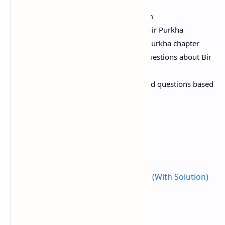
A summary of the Bir Purkha poem
Questions and answers based on Bir Purkha
Grammar exercises related to Bir Purkha chapter
Comprehensive answers to long questions about Bir
Purkha
Additional important exam-oriented questions based
on Bir Purkha.
Check:
Class 11 Model Question (All Subject)
Class 11 Nepali Model Question 2080 (With Solution)