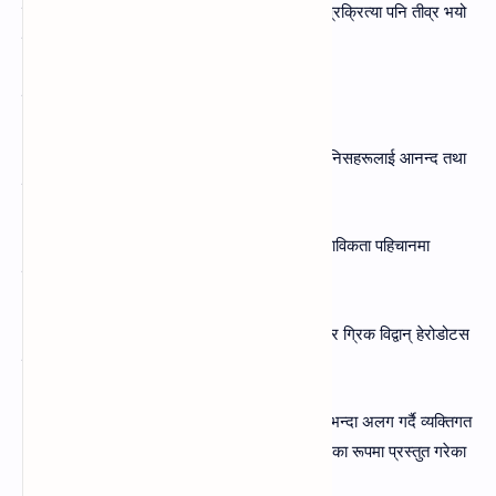
विकास भयो । यस युगमा प्राचीन इतिहासको खोजीको प्रक्रित्या पनि तीव्र भयो
र इतिहास एउटा छुट्टै विधाका रूपमा स्थापित भयो ।
मुख्य मुख्य बुँदाहरू:
१.साहित्यकै एक अङ्गका रूपमा मानिएको इतिहासले मानिसहरूलाई आनन्द तथा
मनोरञ्जन प्रदान गर्ने ।
२. इतिहासलाई रोचक बनाउन कल्पनाको प्रयोगले वास्ताविकता पहिचानमा
कठिनाई ।
३. इसापूर्व पाँचौँ शताब्दीका इतिहासका प्रथम सिद्धान्तकार ग्रिक विद्वान्‌ हेरोडोटस
इतिहासलाई तथ्यपूर्ण बनाउन प्रयलशील ।
४. हेरोडोटसपछि अन्यले इतिहासलाई कथा र दन्त्यकथाभन्दा अलग गर्दै व्यक्तिगत
अवलोकन र प्रत्यक्षदर्शीको बयान एवम्‌ दार्शनिक चिन्तनका रूपमा प्रस्तुत गरेका
।