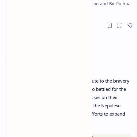
Exercise Question Answer, Grammar Solution and Bir Purkha
Kabita Summary, Analysis 2080.
पाठ
१.
वीर पुर्खा (कविता)
"Bir Purkha" by Basudev Tripathi is a tribute to the bravery
and patriotism of Nepalese ancestors who battled for the
liberty and independence. The poem focuses on their
sacrifices, sufferings, and bravery during the Nepalese-
British war at Nalapani, as well as their efforts to expand
Nepal's borders.