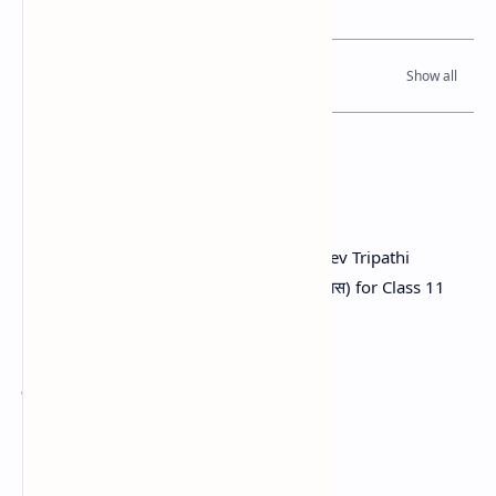
Table of Contents
Bir Purkha Poem (वीर पुर्खा कविता) by Basudev Tripathi
Complete Exercise, Summary Notes (अभ्यास) for Class 11
Nepali Students is given as:
शब्दभण्डार
२. दिइएका अर्थ दिने शब्द पाठबाट छानेर लेख्नुहोस्‌ ?