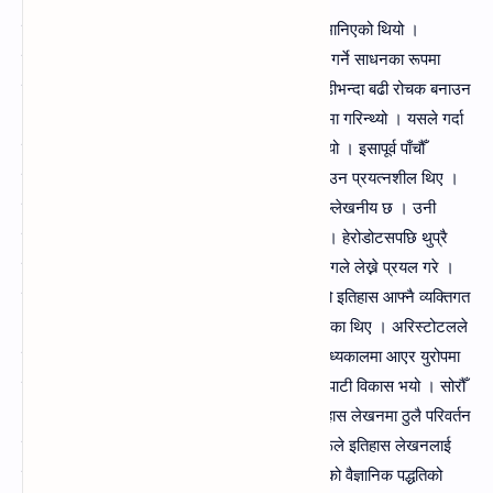
सुरु सुरुमा इतिहास पनि साहित्यकै एक अङ्गका रूपमा मानिएको थियो ।
मानिसहरूलाई आनन्द दिलाउने तथा मनोरञ्जन प्रदान गर्ने साधनका रूपमा
यसको प्रयोग गरिन्थ्यो । इतिहासका सत्य घटनालाई बढीभन्दा बढी रोचक बनाउन
अनेक काल्पनिक कुरा समावेश नेपाली, कक्षा १ देखि छ मा गरिन्थ्यो । यसले गर्दा
इतिहासको वास्तविकता के हो, पहिल्याउनसमेत गाह्रो पथ्र्यो । इसापूर्व पाँचौँ
शताब्दीतिरका केही चिन्तकहरू इतिहासलाई तथ्यपूर्ण बनाउन प्रयत्नशील थिए ।
ग्रिक विद्वान्‌ हेरोडोटसको नाम यस प्रसङ्गमा विशेष उल्लेखनीय छ । उनी
इतिहासका प्रथम सिद्धान्तकारका रूपमा पनि चिनिन्छन्‌ । हेरोडोटसपछि थुप्रै
विद्वान्हरूले इतिहासलाई कथा र दन्त्कथाभन्दा अलग ढङ्गले लेख्ने प्रयल गरे ।
हेरोडोटसकै अनुयायी ध्युसिडाइसले पेलोपोनेसियन युद्धको इतिहास आफ्नै व्यक्तिगत
अवलोकन र प्रत्यक्षदर्शीको बयानका आधारमा तयार पारेका थिए । अरिस्टोटलले
इतिहासलाई दार्शनिक चिन्तनका रूपमा लिएका थिए । मध्यकालमा आएर युरोपमा
इतिहासलाई धर्मसँग गाँसेर अध्ययन र परिभाषित गर्ने परिपाटी विकास भयो । सोरौँ
/सत्रौँ शताब्दीमा युरोपमा आएको पुनर्जागरणले भने इतिहास लेखनमा ठुलै परिवर्तन
ल्यायो । यस युगमा आएको परिवर्तनले गर्दा फेरि विद्वान्हरूले इतिहास लेखनलाई
तथ्यपूर्ण बनाउन धाले । आधुनिक युगमा इतिहास लेखनको वैज्ञानिक पद्धतिको